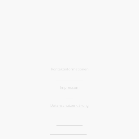
Allgemein
Kontaktinformationen
Barrierefreiheit
Impressum
AGB
Datenschutzerklärung
Shop
Widerrufsrecht
Versand und Lieferung