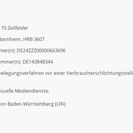
Til Zeilfelder
 Mannheim, HRB 3607
ummer(n): DE24ZZZ00000663696
nummer(n): DE143848344
eilegungsverfahren vor einer Verbraucherschlichtungsstelle 
isuelle Mediendienste:
ion Baden-Württemberg (LFK)