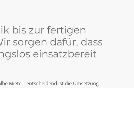
ik bis zur fertigen
ir sorgen dafür, dass
ngslos einsatzbereit
albe Miete – entscheidend ist die Umsetzung.
eingespielten Abläufen und erfahrenen Monteuren
oprojekt
termingerecht, effizient und stressfrei
 Sie.