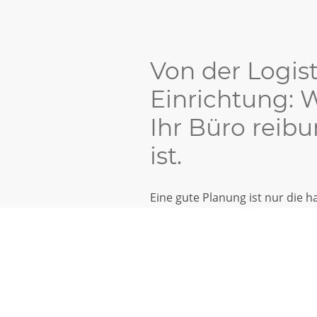
Von der Logist
Einrichtung: W
Ihr Büro reibu
ist.
Eine gute Planung ist nur die h
Mit unserer eigenen Logistik, 
stellen wir sicher, dass Ihr Bür
realisiert wird
.
Ohne Koordinationsaufwand für