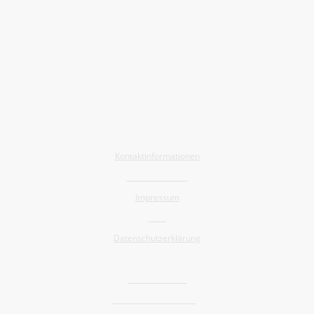
Allgemein
Kontaktinformationen
Barrierefreiheit
Impressum
AGB
Datenschutzerklärung
Shop
Widerrufsrecht
Versand und Lieferung