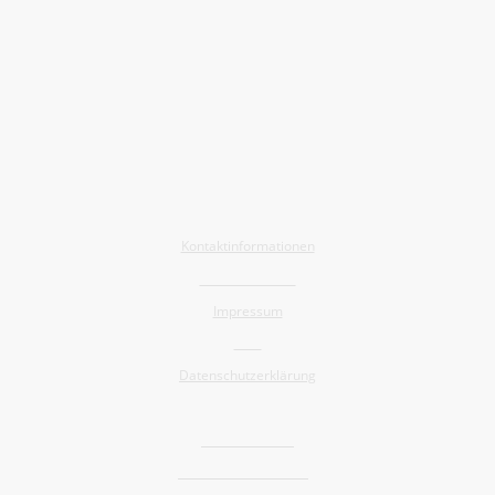
Allgemein
Kontaktinformationen
Barrierefreiheit
Impressum
AGB
Datenschutzerklärung
Shop
Widerrufsrecht
Versand und Lieferung