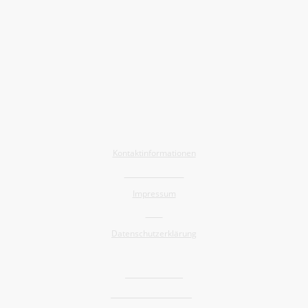
Allgemein
Kontaktinformationen
Barrierefreiheit
Impressum
AGB
Datenschutzerklärung
Shop
Widerrufsrecht
Versand und Lieferung