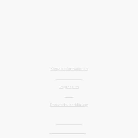
Allgemein
Kontaktinformationen
Barrierefreiheit
Impressum
AGB
Datenschutzerklärung
Shop
Widerrufsrecht
Versand und Lieferung