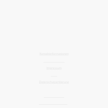
Allgemein
Kontaktinformationen
Barrierefreiheit
Impressum
AGB
Datenschutzerklärung
Shop
Widerrufsrecht
Versand und Lieferung