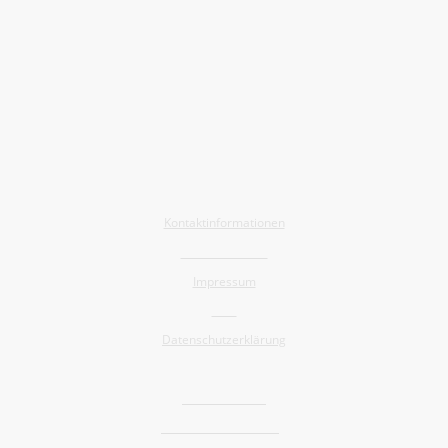
Allgemein
Kontaktinformationen
Barrierefreiheit
Impressum
AGB
Datenschutzerklärung
Shop
Widerrufsrecht
Versand und Lieferung