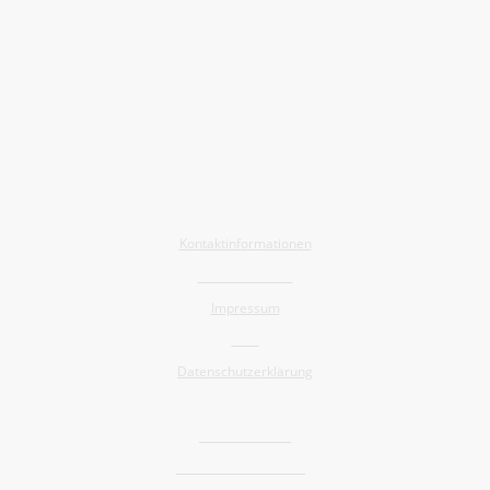
Allgemein
Kontaktinformationen
Barrierefreiheit
Impressum
AGB
Datenschutzerklärung
Shop
Widerrufsrecht
Versand und Lieferung